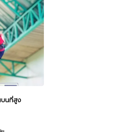
นที่สูง
ัย