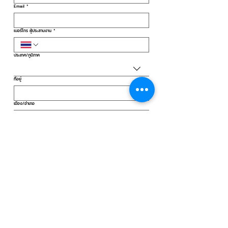
Email
*
เบอร์โทร ผู้ประสานงาน
*
ประเทศ/ภูมิภาค
Multi-line address
ที่อยู่
เมือง/อำเภอ
รหัสไปรษณีย์
ขอใบเสนอราคา