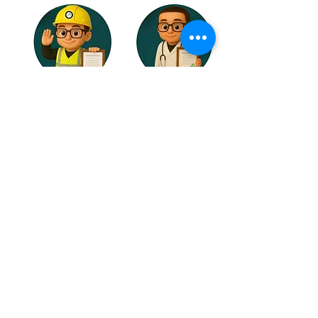
1. สำเนาวุฒิบัตรการดับ
ใบรับรองแพทย์สำหรับการ
เพลิงขั้นต้น (อ้างอิงกฎกระ
ทำงานในที่อับอากาศ (อายุ
ทรวงฯ 2555)
ไม่เกิน 1ปี) แพทย์ระบุว่า
"สามารถทำงานในที่อับ
อากาศได้)
บรรยากาศการฝึกอบรมหลักสูตรการฝึกอบรมความปลอดภัย
ในการทำงานในที่อับอากาศ สำหรับผู้ปฏิบัติงานในที่อับอากาศ
วิทยากรและผู้ช่วยวิทยากรฝึกสอนของเรา ผ่านการยืนยันถึงคุณสมบัติการเป็นวิทยากรที่มีความเชี่ยวชาญ การันตรีได้ถึงมาตรฐาน และความ
ประทับใจ