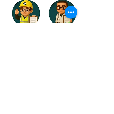
1. สำเนาวุฒิบัตรการดับ
ใบรับรองแพทย์สำหรับการ
เพลิงขั้นต้น (อ้างอิงกฎกระ
ทำงานในที่อับอากาศ (อายุ
ทรวงฯ 2555)
ไม่เกิน 1ปี) แพทย์ระบุว่า
"สามารถทำงานในที่อับ
อากาศได้)
บรรยากาศการฝึกอบรมหลักสูตรการฝึกอบรมความปลอดภัย
ในการทำงานในที่อับอากาศ สำหรับผู้ปฏิบัติงานในที่อับอากาศ
วิทยากรและผู้ช่วยวิทยากรฝึกสอนของเรา ผ่านการยืนยันถึงคุณสมบัติการเป็นวิทยากรที่มีความเชี่ยวชาญ การันตรีได้ถึงมาตรฐาน และความ
ประทับใจ