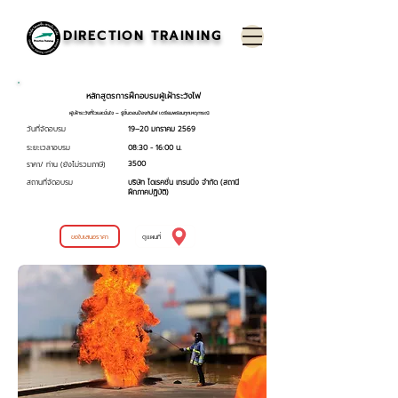
DIRECTION TRAINING
หลักสูตรการฝึกอบรมผู้เฝ้าระวังไฟ
ผู้เฝ้าระวังที่ไวและมั่นใจ – รู้ขั้นตอนป้องกันไฟ เตรียมพร้อมทุกเหตุการณ์
วันที่จัดอบรม
19–20 มกราคม 2569
ระยะเวลาอบรม
08:30 - 16:00 น.
3500
ราคา/ ท่าน (ยังไม่รวมภาษี)
สถานที่จัดอบรม
บริษัท ไดเรคชั่น เทรนนิ่ง จำกัด (สถานี
ฝึกภาคปฏิบัติ)
ขอใบเสนอราคา
ดูแผนที่