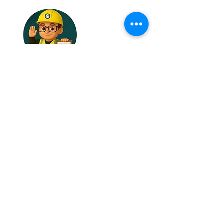
1. สำเนาวุฒิบัตรปั้นจั่น
(ฉบับเดิม) ที่กำลังจะหมด
อายุใน 90วัน ก่อนครบ
กำหนด 2ปี
บรรยากาศการฝึกอบรมหลักสูตรการฝึกอบรมทบทวนการ
ทำงานเกี่ยวกับปั้นจั่น สำหรับผู้ปั้นจั้น ผู้ให้สัญญาณแก่ผู้บังคับ
วิทยากรฝึกสอนของเรา ผ่านการยืนยันถึงคุณสมบัติการเป็นวิทยากรที่มีความเชี่ยวชาญ การันตรีได้ถึงมาตรฐาน และความประทับใจ
ปั้นจั่น ผู้ยึดเกาะวัสดุ และผู้ควบคุมการใช้ปั้นจั่นชนิดเคลื่อนที่
(ประเภทที่ 3)