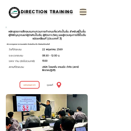
DIRECTION TRAINING
หลักสูตรการฝึกอบรมทบทวนการทำงานเกี่ยวกับปั้นจั่น สำหรับผู้ปั้นจั้น
ผู้ให้สัญญาณแก่ผู้บังคับปั้นจั่น ผู้ยึดเกาะวัสดุ และผู้ควบคุมการใช้ปั้นจั่น
ชนิดเคลื่อนที่ (ประเภทที่ 3)
อัปเดตกฎหมาย ทบทวนเคสจริง รีเฟรชทักษะทีม ให้พร้อมใช้งานทันที
วันที่จัดอบรม
22 พฤษภาคม 2569
ระยะเวลาอบรม
08:30 - 12:00 น.
1500
ราคา/ ท่าน (ยังไม่รวมภาษี)
สถานที่จัดอบรม
บริษัท ไดเรคชั่น เทรนนิ่ง จำกัด (สถานี
ฝึกภาคปฏิบัติ)
ขอใบเสนอราคา
ดูแผนที่