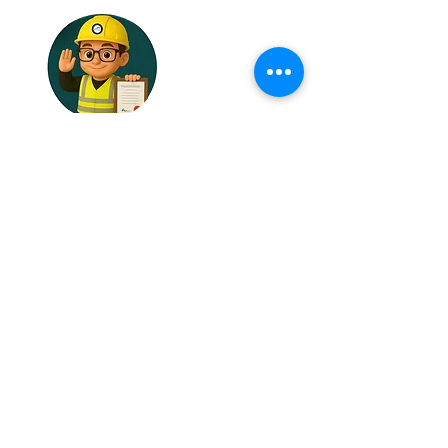
1. สำเนาวุฒิบัตรการดับ
เพลิงขั้นต้น (อ้างอิงกฎกระ
ทรวงฯ 2555)
2. สำเนาวุฒิบัตรอับอากาศ
(ฉบับเดิม) ที่กำลังจะหมด
อายุใน 30วัน ก่อนครบ
กำหนด 5ปี
บรรยากาศการฝึกอบรมหลักสูตรการฝึกอบรมความปลอดภัย
ในการทำงานในที่อับอากาศ สำหรับทบทวน
วิทยากรฝึกสอนของเรา ผ่านการยืนยันถึงคุณสมบัติการเป็นวิทยากรที่มีความเชี่ยวชาญ การันตรีได้ถึงมาตรฐาน และความประทับใจ