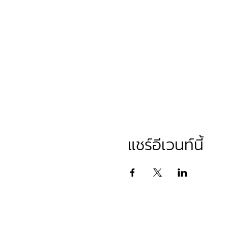
แชร์อีเวนท์นี้
หลักสูตรอบรม Inhouse
หล