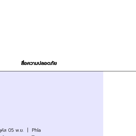
สื่อความปลอดภัย
หัส 05 พ.ย.
  |  
Phla