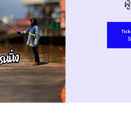
ผ
Tick
S