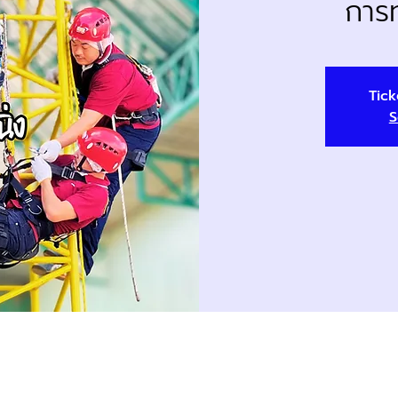
การท
Tick
S