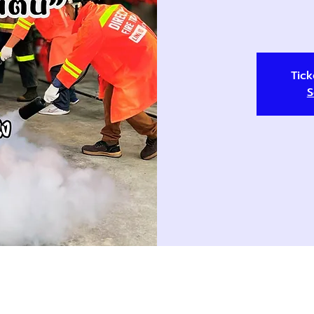
Tick
S