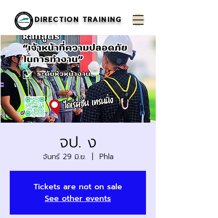
DIRECTION TRAINING
จป. ง
จันทร์ 29 มิ.ย.
  |  
Phla
Tickets are not on sale
See other events