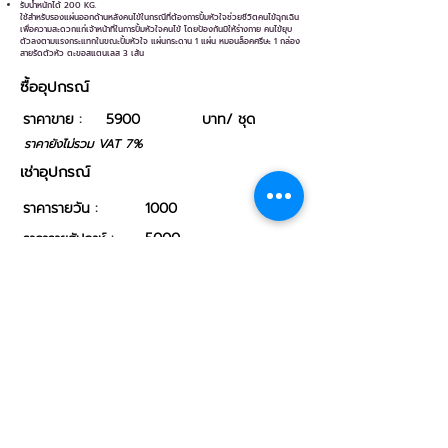
รับน้ำหนักได้ 200 KG.
ใช้สำหรับรองแผ่นออกด้านหลังคนไข้ในกรณีที่ต้องการปั้มหัวใจช่วยชีวิตคนไข้ฉุกเฉิน
เพื่อความสะดวกแก่เจ้าหน้าที่ในการปั้มหัวใจคนไข้ โดยป้องกันมิให้ร่างกาย คนไข้ยุบ
ตัวลงตามแรงกระแทกในขณะปั้มหัวใจ แผ่นกระดาน 1 แผ่น หมอนล็อคศรีษะ 1 กล่อง
สายรัดตัวหัว ตะขอสแตนเลส 3 เส้น
ซื้ออุปกรณ์
ราคาขาย :
5900
บาท/ ชุด
ราคายังไม่รวม VAT 7%
เช่าอุปกรณ์
ราคารายวัน :
1000
5000
ราคารายสัปดาห์ :
9000
ราคารายเดือน :
มัดจำอุปกรณ์ 10,000 บาท ชำระคืนเมื่อส่งคืนและ
ตรวจสอบสภาพแล้ว
กลับไป
ต่อไป