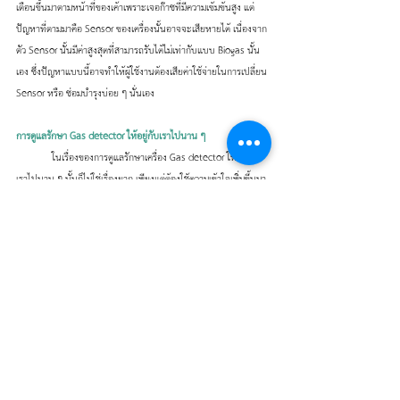
เตือนขึ้นมาตามหน้าที่ของเค้าเพราะเจอก๊าซที่มีความเข้มข้นสูง แต่
ปัญหาที่ตามมาคือ Sensor ของเครื่องนั้นอาจจะเสียหายได้ เนื่องจาก
ตัว Sensor นั้นมีค่าสูงสุดที่สามารถรับได้ไม่เท่ากับแบบ Biogas นั้น
เอง ซึ่งปัญหาแบบนี้อาจทำให้ผู้ใช้งานต้องเสียค่าใช้จ่ายในการเปลี่ยน 
Sensor หรือ ซ่อมบำรุงบ่อย ๆ นั่นเอง
การดูแลรักษา Gas detector ให้อยู่กับเราไปนาน ๆ 
	ในเรื่องของการดูแลรักษาเครื่อง Gas detector ให้อยู่กับ
เราไปนาน ๆ นั้นก็ไม่ใช่เรื่องยาก เพียงแต่ต้องใช้ความเข้าใจเพิ่มขึ้นมา
นั้นเอง
ชาร์จแบตเตอร์รี่เครื่องให้มีประจุไฟฟ้าตลอด
 เนื่องจาก 
Sensor บางชนิดต้องใช้ไฟฟ้าเพื่อเลี้ยงการทำงาน ซึ่งหาก
ไฟฟ้าไม่มีประจุไฟฟ้า อาจทำให้สารเคมีใน Sensor รั่วแล้ว
ไหลออกมาโดน Mainboard ทำให้เกิดความเสียหายได้
เก็บเครื่องให้พ้นจากอากาศภายนอก
 เพื่อให้เซ็นเซอร์ไม่เจอ
อากาศภายนอก เช่น การเก็บในกล่องฝาล็อคที่มียางกันอากาศ
คล้าย ๆ กับกล่องถนอมอาหาร หรืออาจจะเป็นกล่องเก็บปืน 
แบบนี้เป็นต้น
ส่งสอบเทียบ หรือ Calibration ทุก ๆ ครั้งที่ครบอายุ 6 เดือน