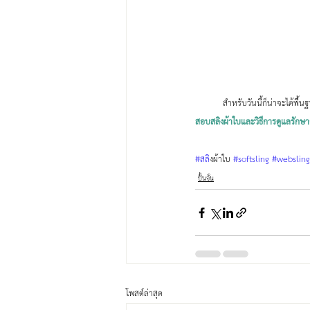
	สำหรับวันนี้ก็น่าจะได้พ
สอบสลิงผ้าใบและวิธีการดูแลรักษา
#สล
ิงผ้าใบ 
#softsling
#websling
ปั้นจั่น
โพสต์ล่าสุด