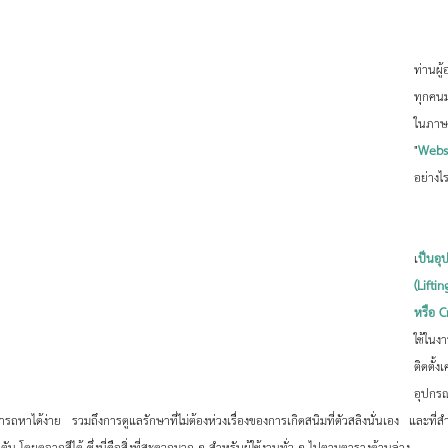
	สวัสดีท่านผู้เจริญ แฮร่
ท่านผู
ทุกคนมา
ในภาษา
"
Webs
อย่างไ
	สำหรับเจ้าสลิงผ้
เ
ป็นอุ
(Liftin
หรือ C
ใช้ในง
ติดตั้
อุปกรณ์
ารถหาได้ง่าย รวมถึงการดูแลรักษาที่ไม่ต้องห่วงเรื่องของการเกิดสนิมที่ตัวสลิงนั่นเอง และ