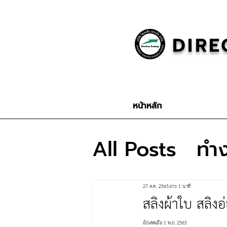
DIRE
หน้าหลัก
All Posts
ทำง
ปั้นจั่น
เพลิ
27 ส.ค. 2565
ยาว 1 นาที
สลิงผ้าใบ สลิง
อัปเดตเมื่อ
1 พ.ย. 2565