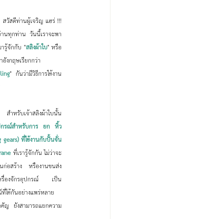
 !!! 
้อ่านทุกท่าน วันนี้เราจะพา
รู้จักกับ "
สลิงผ้าใบ
" หรือ
อังกฤษเรียกกว่า 
ling
" กันว่ามีวิธีการใช้งาน
ร 
าใบนั้น 
ปกรณ์สำหรับการ ยก หิ้ว 
g gears) ที่ใช้งานกับปั้นจั่น 
rane
 ที่เรารู้จักกัน ไม่ว่าจะ
านก่อสร้าง หรืองานขนส่ง
งเครื่องจักรอุปกรณ์ เป็น
ที่ใช้กันอย่างแพร่หลาย 
ที่สำคัญ ยังสามารถแยกความ