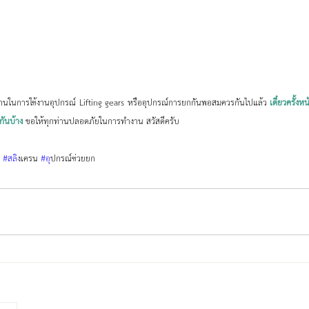
ื้นฐานในการใช้งานอุปกรณ์ Lifting gears หรืออุปกรณ์การยกกันพอสมควรกันไปแล้ว 
เดี๋ยวครั้งห
กันบ้าง
 ขอให้ทุกท่านปลอดภัยในการทำงาน สวัสดีครับ
#สล
ิงเครน 
#อ
ุปกรณ์ช่วยยก